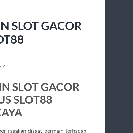
N SLOT GACOR
OT88
KY
IN SLOT GACOR
TUS SLOT88
CAYA
er rasakan disaat bermain terhadap