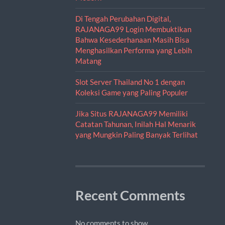
Di Tengah Perubahan Digital,
RAJANAGA99 Login Membuktikan
Bahwa Kesederhanaan Masih Bisa
Menghasilkan Performa yang Lebih
Matang
Slot Server Thailand No 1 dengan
Koleksi Game yang Paling Populer
Jika Situs RAJANAGA99 Memiliki
Catatan Tahunan, Inilah Hal Menarik
yang Mungkin Paling Banyak Terlihat
Recent Comments
No comments to show.