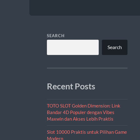
SEARCH
Search
Recent Posts
TOTO SLOT Golden Dimension: Link
Bandar 4D Populer dengan Vibes
Maxwin dan Akses Lebih Praktis
Slot 10000 Praktis untuk Pilihan Game
Modern