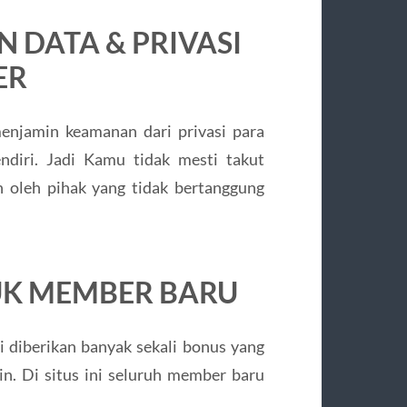
DATA & PRIVASI
ER
 menjamin keamanan dari privasi para
ndiri. Jadi Kamu tidak mesti takut
n oleh pihak yang tidak bertanggung
UK MEMBER BARU
i diberikan banyak sekali bonus yang
in. Di situs ini seluruh member baru