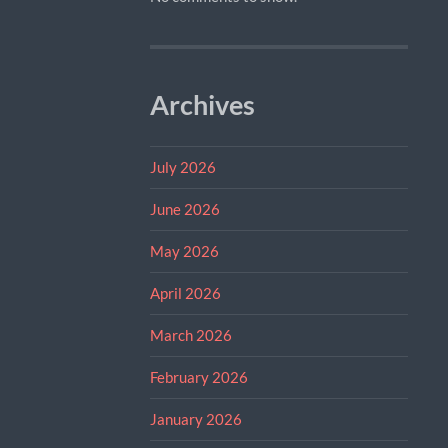
Archives
July 2026
June 2026
May 2026
April 2026
March 2026
February 2026
January 2026