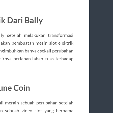
ik Dari Bally
ly setelah melakukan transformasi
akan pembuatan mesin slot elektrik
ngimbuhkan banyak sekali perubahan
irnya perlahan-lahan tuas terhadap
tune Coin
li meraih sebuah perubahan setelah
an sebuah video slot yang bernama