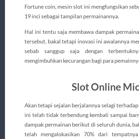
Fortune coin, mesin slot ini mengfungsikan se
19 inci sebagai tampilan permainannya.
Hal ini tentu saja membawa dampak permainan
tersebut, bakal tetapi inovasi ini awalannya m
sebab sanggup saja dengan terbentukny
mengimbuhkan kecurangan bagi para pemainny
Slot Online Mi
Akan tetapi sejalan berjalannya selagi terhada
ini telah tidak terbendung kembali sampai ba
dampak permainan berikut di seluruh dunia, ba
telah mengalokasikan 70% dari tempatny