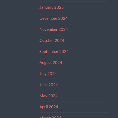
January 2025
December 2024
November 2024
October 2024
September 2024
August 2024
July 2024
June 2024
May 2024
April 2024
March 2024