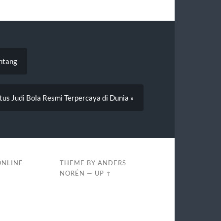
intang
tus Judi Bola Resmi Terpercaya di Dunia »
ONLINE
THEME BY
ANDERS
NORÉN
—
UP ↑