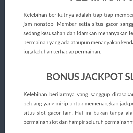
Kelebihan berikutnya adalah tiap-tiap membe
jam nonstop. Member setia situs gacor sangg
sedang kesusahan dan idamkan menanyakan lebi
permainan yang ada ataupun menanyakan kendala
juga keluhan terhadap permainan.
BONUS JACKPOT S
Kelebihan berikutnya yang sanggup dirasak
peluang yang mirip untuk memenangkan jackpo
situs slot gacor lain. Hal ini bukan tanpa 
permainan slot dan hampir seluruh permainanny