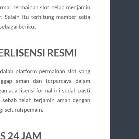
formal permainan slot, telah menjamin
 Selain itu terhitung member setia
 sebagai berikut:
ERLISENSI RESMI
dalah platform permainan slot yang
anggap aman dan terpercaya dalam
n ada lisensi formal ini sudah pasti
n sebab telah terjamin aman dengan
gi seluruh pemain.
S 24 JAM