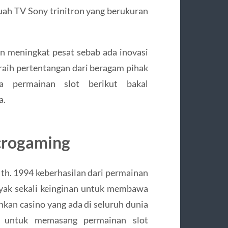
buah TV Sony trinitron yang berukuran
 meningkat pesat sebab ada inovasi
eraih pertentangan dari beragam pihak
a permainan slot berikut bakal
a.
crogaming
p th. 1994 keberhasilan dari permainan
nyak sekali keinginan untuk membawa
hkan casino yang ada di seluruh dunia
a untuk memasang permainan slot