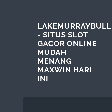
LAKEMURRAYBULL
- SITUS SLOT
GACOR ONLINE
MUDAH
MENANG
MAXWIN HARI
INI