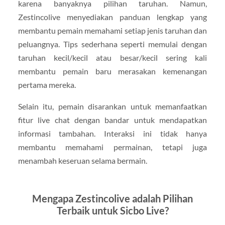
karena banyaknya pilihan taruhan. Namun,
Zestincolive menyediakan panduan lengkap yang
membantu pemain memahami setiap jenis taruhan dan
peluangnya. Tips sederhana seperti memulai dengan
taruhan kecil/kecil atau besar/kecil sering kali
membantu pemain baru merasakan kemenangan
pertama mereka.
Selain itu, pemain disarankan untuk memanfaatkan
fitur live chat dengan bandar untuk mendapatkan
informasi tambahan. Interaksi ini tidak hanya
membantu memahami permainan, tetapi juga
menambah keseruan selama bermain.
Mengapa Zestincolive adalah Pilihan
Terbaik untuk Sicbo Live?