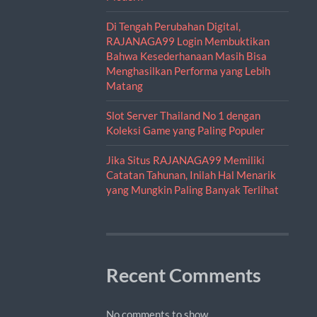
Di Tengah Perubahan Digital,
RAJANAGA99 Login Membuktikan
Bahwa Kesederhanaan Masih Bisa
Menghasilkan Performa yang Lebih
Matang
Slot Server Thailand No 1 dengan
Koleksi Game yang Paling Populer
Jika Situs RAJANAGA99 Memiliki
Catatan Tahunan, Inilah Hal Menarik
yang Mungkin Paling Banyak Terlihat
Recent Comments
No comments to show.