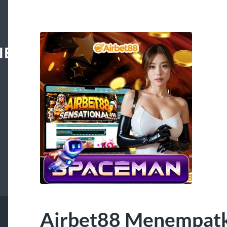
IES
Airbet88 Menempat