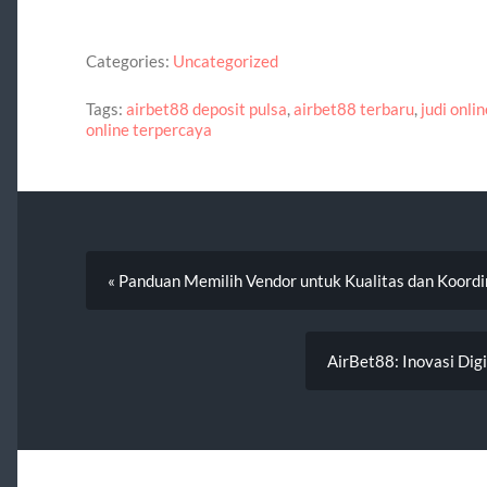
Categories:
Uncategorized
Tags:
airbet88 deposit pulsa
,
airbet88 terbaru
,
judi onli
online terpercaya
« Panduan Memilih Vendor untuk Kualitas dan Koord
AirBet88: Inovasi Dig