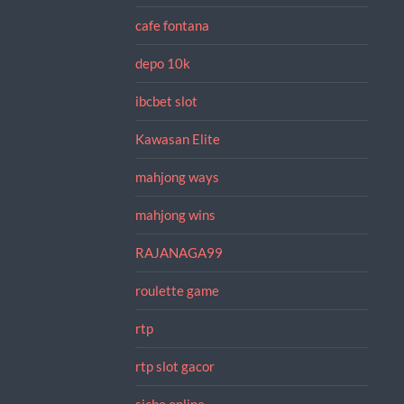
cafe fontana
depo 10k
ibcbet slot
Kawasan Elite
mahjong ways
mahjong wins
RAJANAGA99
roulette game
rtp
rtp slot gacor
sicbo online