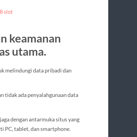
8 slot
an keamanan
as utama.
uk melindungi data pribadi dan
kan tidak ada penyalahgunaan data
jaga dengan antarmuka situs yang
i PC, tablet, dan smartphone.