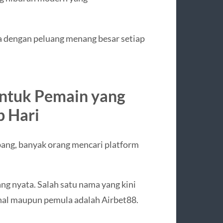
a dengan peluang menang besar setiap
untuk Pemain yang
p Hari
bang, banyak orang mencari platform
g nyata. Salah satu nama yang kini
nal maupun pemula adalah Airbet88.