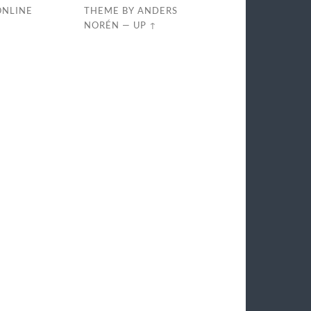
ONLINE
THEME BY
ANDERS
NORÉN
—
UP ↑