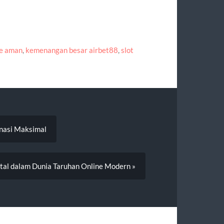
ne aman
,
kemenangan besar airbet88
,
slot
inasi Maksimal
ital dalam Dunia Taruhan Online Modern »