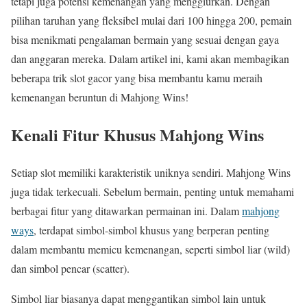
tetapi juga potensi kemenangan yang menggiurkan. Dengan
pilihan taruhan yang fleksibel mulai dari 100 hingga 200, pemain
bisa menikmati pengalaman bermain yang sesuai dengan gaya
dan anggaran mereka. Dalam artikel ini, kami akan membagikan
beberapa trik slot gacor yang bisa membantu kamu meraih
kemenangan beruntun di Mahjong Wins!
Kenali Fitur Khusus Mahjong Wins
Setiap slot memiliki karakteristik uniknya sendiri. Mahjong Wins
juga tidak terkecuali. Sebelum bermain, penting untuk memahami
berbagai fitur yang ditawarkan permainan ini. Dalam
mahjong
ways
, terdapat simbol-simbol khusus yang berperan penting
dalam membantu memicu kemenangan, seperti simbol liar (wild)
dan simbol pencar (scatter).
Simbol liar biasanya dapat menggantikan simbol lain untuk