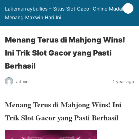
Lakemurraybullies – Situs Slot Gacor Online Mudah
Menang Maxwin Hari Ini
Menang Terus di Mahjong Wins!
Ini Trik Slot Gacor yang Pasti
Berhasil
admin
1 year ago
Menang Terus di Mahjong Wins! Ini
Trik Slot Gacor yang Pasti Berhasil