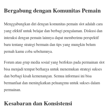
Bergabung dengan Komunitas Pemain
Menggabungkan diri dengan komunitas pemain slot adalah cara
yang efektif untuk belajar dan berbagi pengalaman. Diskusi dan
interaksi dengan pemain lainnya dapat memberimu perspektif
baru tentang strategi bermain dan tips yang mungkin belum
pernah kamu coba sebelumnya.
Forum atau grup media sosial yang berfokus pada permainan slot
bisa menjadi tempat berharga untuk menemukan strategi sukses
dan berbagi kisah kemenangan. Semua informasi ini bisa
bermanfaat dan meningkatkan peluangmu untuk sukses dalam
permainan.
Kesabaran dan Konsistensi