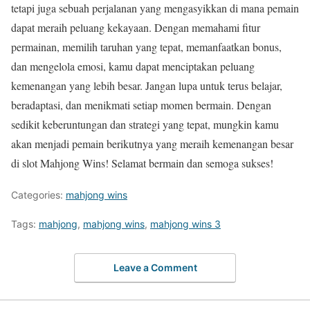
tetapi juga sebuah perjalanan yang mengasyikkan di mana pemain
dapat meraih peluang kekayaan. Dengan memahami fitur
permainan, memilih taruhan yang tepat, memanfaatkan bonus,
dan mengelola emosi, kamu dapat menciptakan peluang
kemenangan yang lebih besar. Jangan lupa untuk terus belajar,
beradaptasi, dan menikmati setiap momen bermain. Dengan
sedikit keberuntungan dan strategi yang tepat, mungkin kamu
akan menjadi pemain berikutnya yang meraih kemenangan besar
di slot Mahjong Wins! Selamat bermain dan semoga sukses!
Categories:
mahjong wins
Tags:
mahjong
,
mahjong wins
,
mahjong wins 3
Leave a Comment