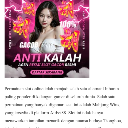
Permainan slot online telah menjadi salah satu alternatif hiburan
paling populer di kalangan gamer di seluruh dunia. Salah satu
permainan yang banyak digemari saat ini adalah Mahjong Wins,
yang tersedia di platform Airbet88. Slot ini tidak hanya
menawarkan tampilan menarik dengan nuansa budaya Tionghoa,